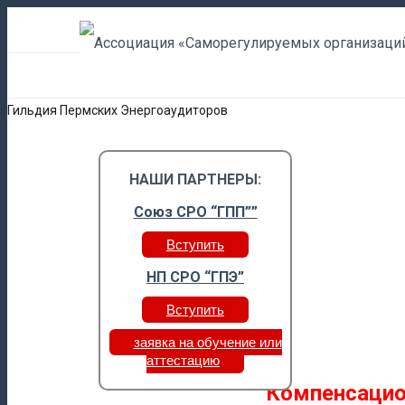
Гильдия Пермских Энергоаудиторов
НАШИ ПАРТНЕРЫ:
Союз СРО “ГПП””
Вступить
НП СРО “ГПЭ”
Вступить
заявка на обучение или
аттестацию
Компенсаци