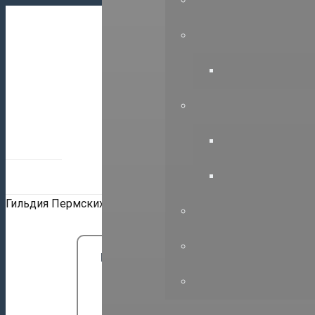
614000, г.Пе
+7(342)212-4
Гильдия Пермских Проектировщиков
НАШИ ПАРТНЕРЫ:
Союз СРО “ГПП””
Вступить