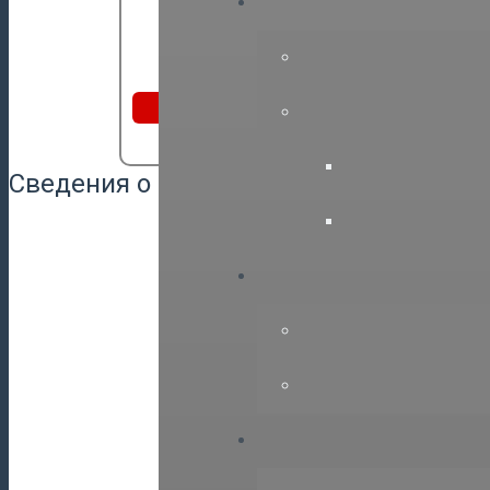
НП СРО “ГПЭ”
e-mail: office@sro-p
Вступить
заявка на обучение или
аттестацию
Сведения о Союзе