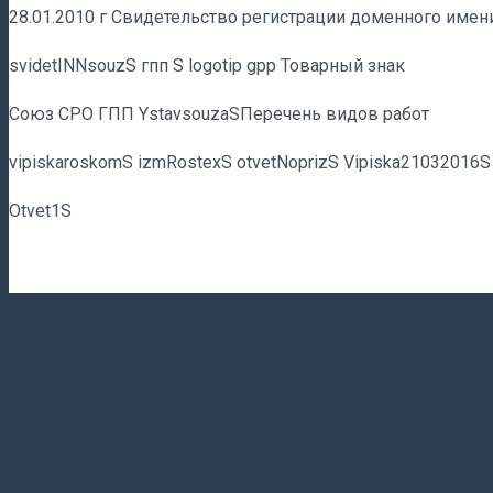
28.01.2010 г Свидетельство регистрации доменного имен
svidetINNsouzS гпп S logotip gpp Товарный знак
Союз СРО ГПП YstavsouzaSПеречень видов работ
vipiskaroskomS izmRostexS otvetNoprizS Vipiska21032016S
Otvet1S