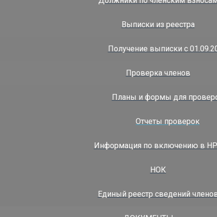
Должники по членским взноса
ермь ул.Монастырская, 27
Выписки из реестра
Получение выписки с 01.09.2
Проверка членов
Планы и формы для провер
Отчеты проверок
-48-80
|
+7(912)061-29-29‬
Информация по включению в Н
НОК
Единый реестр сведений члено