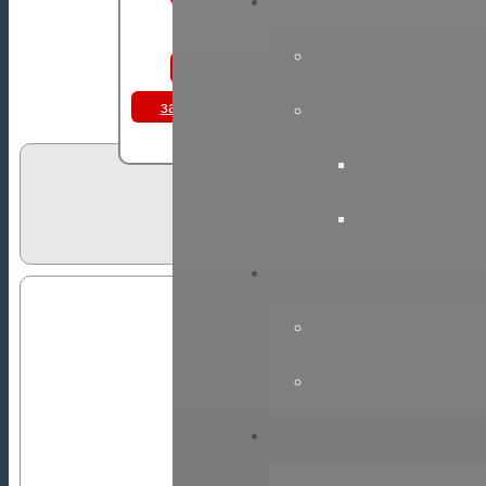
НП СРО “ГПЭ”
e-mail: office@sro
Вступить
заявка на обучение или
аттестацию
Отчеты п
Информация размещена: 1
Информация обновлена: 0
ОТЧЕТ О РЕЗУЛЬТАТАХ П