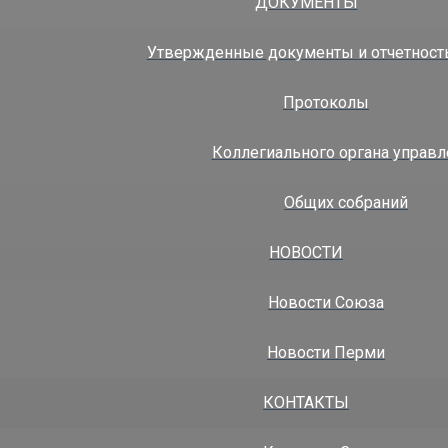
ДОКУМЕНТЫ
-perm.ru
|
http://
www.sro-perm.ru
Утвержденные документы и отчетност
Протоколы
Коллегиального органа управл
роверок
Общих собраний
НОВОСТИ
Новости Союза
3.01.2026, 15:51:24
Новости Перми
6.08.2026, 11:28:31
КОНТАКТЫ
РОВЕРОК ЗА 2026 год