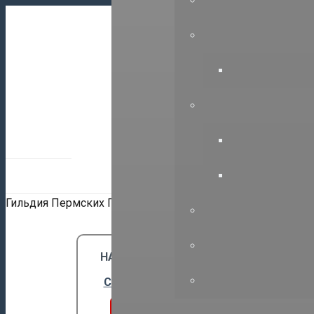
614000, г.П
+7(342)212
Гильдия Пермских Проектировщиков
НАШИ ПАРТНЕРЫ:
Союз СРО “ГПП””
Вступить