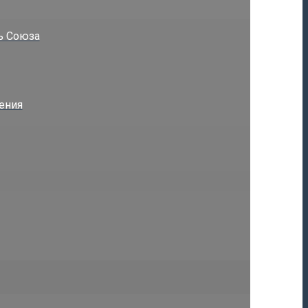
ь Союза
ения