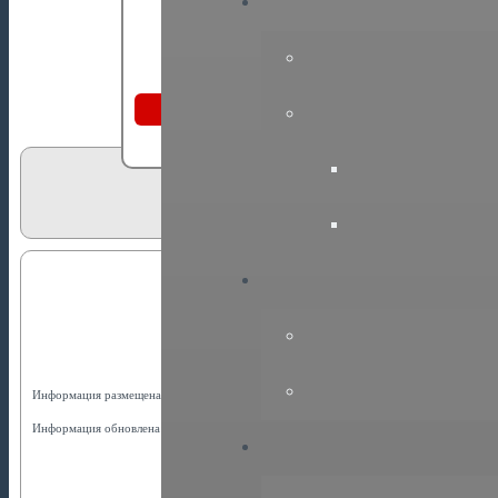
НП СРО “ГПЭ”
e-mail: office@sro-p
Вступить
заявка на обучение или
аттестацию
Планы и формы
1. Формы дл
Информация размещена: 01.07.2017, 16:49:39
Информация обновлена: 04.03.2026, 19:34:29