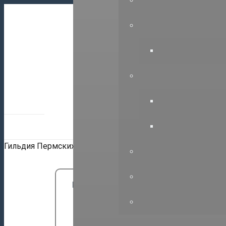
614000, г.Пе
+7(342)212-4
Гильдия Пермских Проектировщиков
НАШИ ПАРТНЕРЫ:
Союз СРО “ГПП””
Вступить