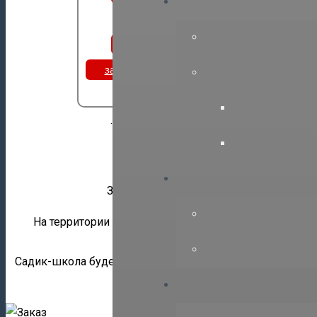
НП СРО “ГПЭ”
e-mail: office@sro
Вступить
заявка на обучение или
аттестацию
Заказы на пр
……………………………………………………………………………
Уважаемые члены
Направляем 
Заказ на реконструкцию или капиталь
На территории ГБОУ СПО “ПГППК” имеется стоящее 
капитальный ремонт зда
Садик-школа будет находится и финансироваться из фе
Контактное лицо Макаренко Ма