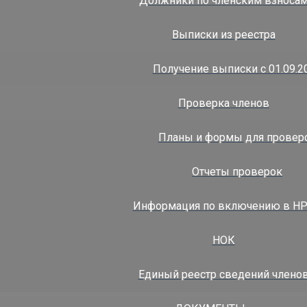
Должники по членским взноса
ермь ул.Монастырская, 27
Выписки из реестра
Получение выписки с 01.09.2
Проверка членов
Планы и формы для провер
Отчеты проверок
-48-80
|
+7(912)061-29-29‬
Информация по включению в Н
НОК
Единый реестр сведений члено