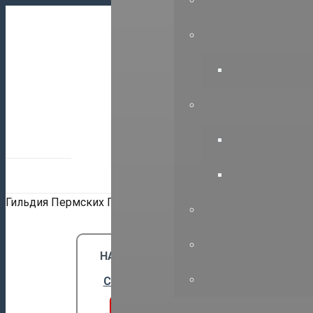
614000, г.П
+7(342)212
Гильдия Пермских Проектировщиков
НАШИ ПАРТНЕРЫ:
Союз СРО “ГПП””
Вступить