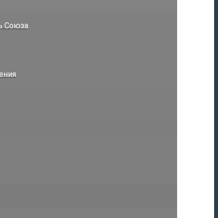
ь Союза
ения